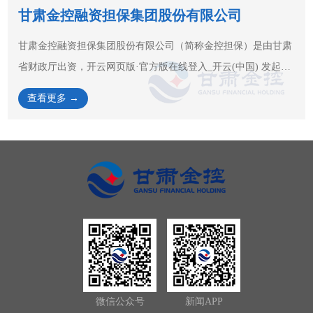
甘肃金控融资担保集团股份有限公司
甘肃金控融资担保集团股份有限公司（简称金控担保）是由甘肃
省财政厅出资，开云网页版·官方版在线登入_开云(中国) 发起，
经甘肃省地方金融管理局核准而设立的省级政府性融资担保机
查看更多 →
构，甘肃省人民政府确定...
微信公众号
新闻APP