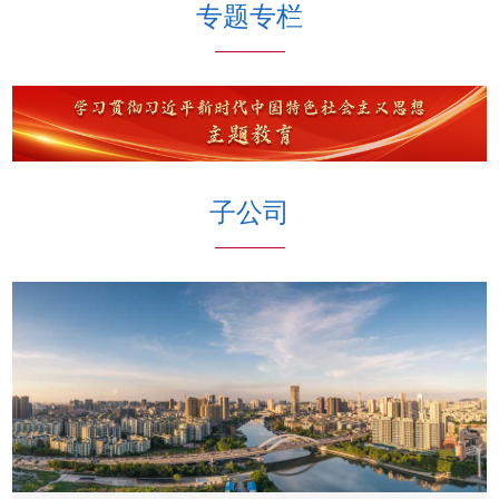
专题专栏
子公司