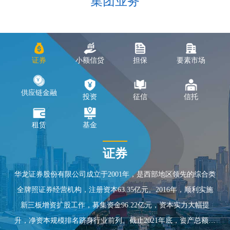
集团业务
证券
小额信贷
担保
要素市场
供应链金融
投资
征信
信托
租赁
基金
证券
华龙证券股份有限公司成立于2001年，是西部地区领先的综合类
全牌照证券经营机构，注册资本63.35亿元。2016年，顺利实施
新三板增资扩股工作，募集资金96.22亿元，资本实力大幅提
升，净资本规模排名跻身行业前列。截止2021年底，资产总额30