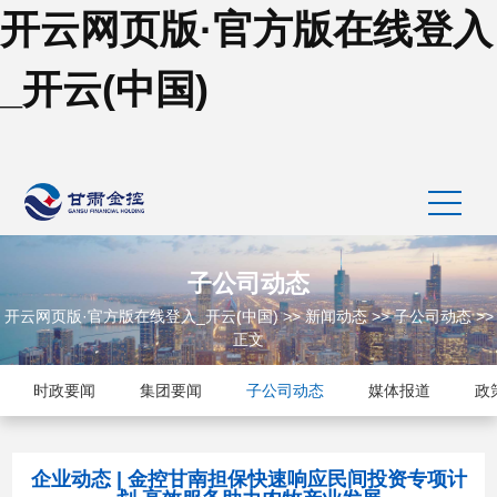
开云网页版·官方版在线登入
_开云(中国)
子公司动态
开云网页版·官方版在线登入_开云(中国)
>>
新闻动态
>>
子公司动态
>>
正文
时政要闻
集团要闻
子公司动态
媒体报道
政
企业动态 | 金控甘南担保快速响应民间投资专项计