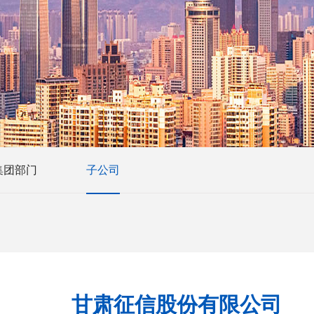
集团部门
子公司
甘肃征信股份有限公司