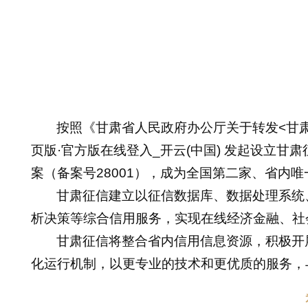
按照《甘肃省人民政府办公厅关于转发<甘肃省
页版·官方版在线登入_开云(中国) 发起设立甘
案（备案号28001），成为全国第二家、省内
甘肃征信建立以征信数据库、数据处理系统
析决策等综合信用服务，实现在线经济金融、社
甘肃征信将整合省内信用信息资源，积极开
化运行机制，以更专业的技术和更优质的服务，