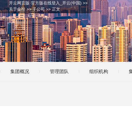
开云网页版·官方版在线登入_开云(中国)
>>
关于金控
>>
子公司
>> 正文
集团概况
管理团队
组织机构