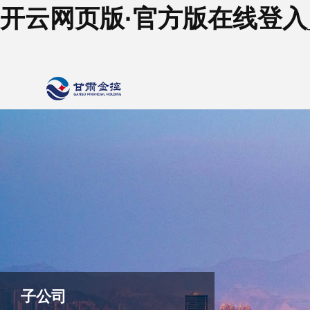
开云网页版·官方版在线登入_
子公司