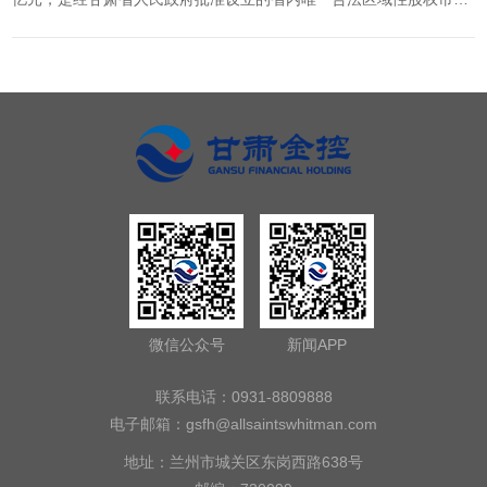
手，依托金控集团投融资平台优势，以快捷的服务助力省内小额贷款
运营机构，是甘肃省承办企业产权交易业务机构，是北交所、全国股
公司和中小微企业解决融资难题，积极履行国企社会责任，全力服务
转系统甘肃服务基地，主要服务于省内中小微企业的私募股权市场，
甘肃经济和社会发展。
是多层次资本市场的重要组成部分，是地方人民政府扶持中小微企业
政策措施的综合运用平台。 经营范围包括：为非上市企业的股权登
记、托管、转让、交易、融资、结算、过户、分红、企业规范、培育
等提供场所和服务；组织和监督股权托管交易活动；发布市场交易信
息；为非上市公司进场挂牌提供融资、咨询等综合服务；为各类企业
提供股权转让及增资扩股、实物资产、债权、不良资产和集中采购等
产权交易业务服务，以及政策咨询、方案设计、项目推介、资产尽调
等增值服务。 经过十年发展，甘肃股权交易中心已基本形成了企业股
权登记托管、规范培育、资本市场中介服务、融资服务和产权交易五
大业务体系，成为企业融资新通道，改制上市新跳板，资产配置新路
径，创新创业新引擎，在全国同类市场中具有竞争优势，在各类企业
中具有广泛影响力，荣获2014年度、2015年度、2020年度、2021年
度、2022年度“省长金融奖”，荣获2022年度“甘肃省五一巾帼奖”先进
微信公众号
新闻APP
集体，2020年被兰州市工信局认定为兰州市中小企业公共服务示范平
台，2021年被工信部认定为建议支持的国家（或省级）中小企业公共
服务示范平台（第二批第一年）、2021年度国家中小企业公共服务示
联系电话：0931-8809888
范平台及被省工信厅认定为甘肃省中小企业公共服务示范平台，2023
电子邮箱：
gsfh@allsaintswhitman.com
年由中国证监会批准开展区块链建设试点资格，“国企综合改革示范工
程”被省国资国企改革推进工作领导小组评定为A级。 ​甘肃股权交易中
地址：兰州市城关区东岗西路638号
心始终把培育规范中小企业管理运营作为使命，充分发挥区域性股权