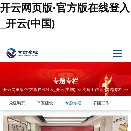
开云网页版·官方版在线登入
_开云(中国)
专题专栏
开云网页版·官方版在线登入_开云(中国)
>>
党建工作
>>
专题专栏
>>
党建动态
平安建设
专题专栏
群团工作