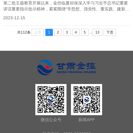
第二批主题教育开展以来，金控临夏担保深入学习习近平总书记重要
讲话重要指示批示精神，紧紧围绕“学思想、强党性、重实践、建新
功”总要求，认真选定调研课题，精心组织调研内容，明确了牛羊屠宰
2023-12-15
旺季融资难的调研方向，把情况摸清、问题找准、对策提实，着力支
持解决牛羊行业发展资金问题，全力推动临夏州牛羊全产业链提质增
...
效发展。金控临夏担保及时召...
上页
1
2
3
4
5
13
下页
共112条
微信公众号
新闻APP