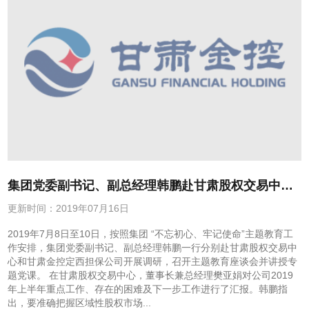
集团党委副书记、副总经理韩鹏赴甘肃股权交易中
心、定西市开展主题教育专题调研
更新时间：2019年07月16日
2019年7月8日至10日，按照集团 “不忘初心、牢记使命”主题教育工
作安排，集团党委副书记、副总经理韩鹏一行分别赴甘肃股权交易中
心和甘肃金控定西担保公司开展调研，召开主题教育座谈会并讲授专
题党课。 在甘肃股权交易中心，董事长兼总经理樊亚娟对公司2019
年上半年重点工作、存在的困难及下一步工作进行了汇报。韩鹏指
出，要准确把握区域性股权市场...