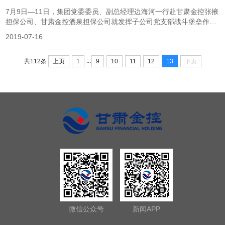
7月9日—11日，集团党委委员、副总经理边海河一行赴甘肃金控张掖
担保公司、甘肃金控酒泉担保公司就发挥子公司党支部战斗堡垒作
用，促进业务发展等相关工作进行调研指导。边海河听取了各公司工
2019-07-16
作汇报，与员工面对面谈工作、问生活，并向被调研单位提出工作要
求：一要坚持党建引领发展，发挥好基层党组织的堡垒作用；二要紧
...
盯年度目标任务，做好担保业务扩...
上页
1
9
10
11
12
13
下页
共112条
微信公众号
新闻APP