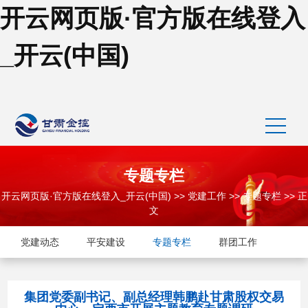
开云网页版·官方版在线登入
_开云(中国)
专题专栏
开云网页版·官方版在线登入_开云(中国)
>>
党建工作
>>
专题专栏
>> 正
文
党建动态
平安建设
专题专栏
群团工作
集团党委副书记、副总经理韩鹏赴甘肃股权交易