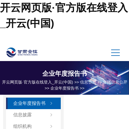
开云网页版·官方版在线登入
_开云(中国)
企业年度报告书
开云网页版·官方版在线登入_开云(中国)
>>
信息公开
>>
集团信息公开
>>
企业年度报告书
>>
企业年度报告书
信息披露
组织机构