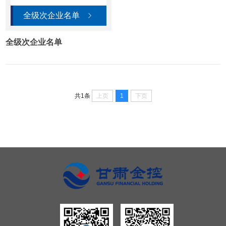
全级次企业名单
全级次企业名单
上页
1
下页
共1条