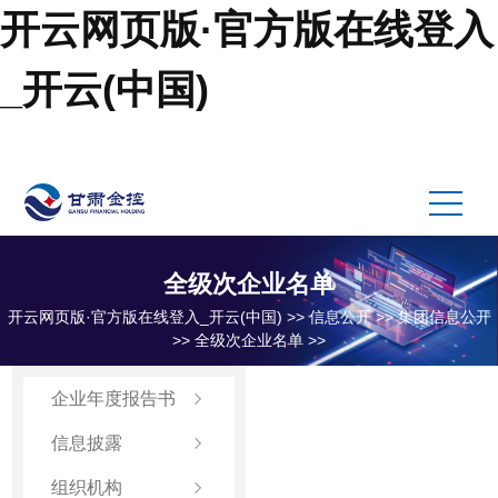
开云网页版·官方版在线登入
_开云(中国)
全级次企业名单
开云网页版·官方版在线登入_开云(中国)
>>
信息公开
>>
集团信息公开
>>
全级次企业名单
>>
企业年度报告书
信息披露
组织机构