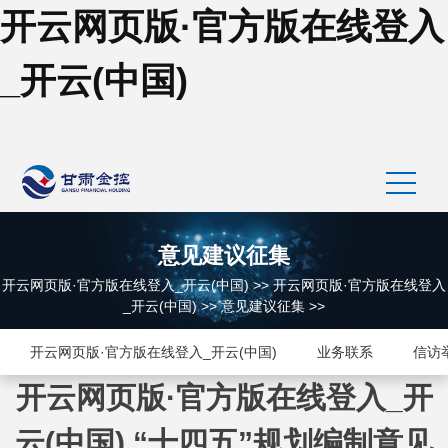
开云网页版·官方版在线登入
_开云(中国)
意见建议征集
开云网页版·官方版在线登入_开云(中国)
>>
开云网页版·官方版在线登入
_开云(中国)
>>
意见建议征集
>>
开云网页版·官方版在线登入_开云(中国)
业务联系
信访
开云网页版·官方版在线登入_开
云(中国) “十四五”规划编制意见