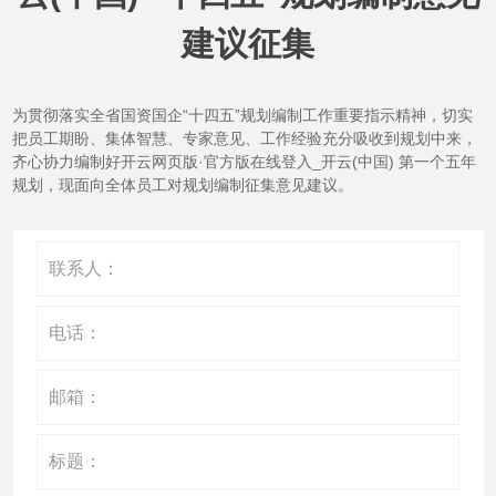
建议征集
为贯彻落实全省国资国企“十四五”规划编制工作重要指示精神，切实
把员工期盼、集体智慧、专家意见、工作经验充分吸收到规划中来，
齐心协力编制好开云网页版·官方版在线登入_开云(中国) 第一个五年
规划，现面向全体员工对规划编制征集意见建议。