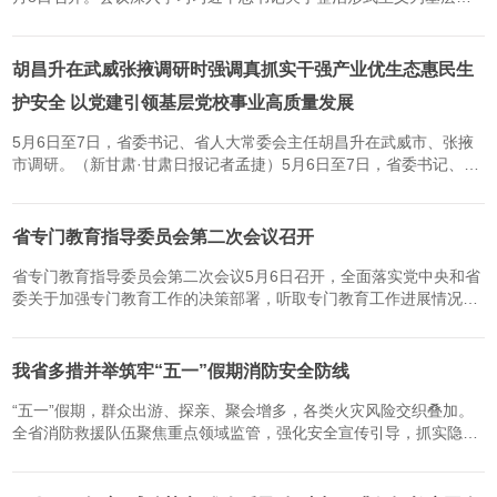
负的重要论述，贯彻中央层面专项工作机制会议精神，落实省委部
署，安排下一阶段重点工作。省委常委、省委秘书长、省委层面专
项...
胡昌升在武威张掖调研时强调真抓实干强产业优生态惠民生
护安全 以党建引领基层党校事业高质量发展
5月6日至7日，省委书记、省人大常委会主任胡昌升在武威市、张掖
市调研。（新甘肃·甘肃日报记者孟捷）5月6日至7日，省委书记、省
人大常委会主任胡昌升在武威市、张掖市督导树立和践行正确政绩观
学习教育和中央巡视反馈问题整改落实情况，调研产业发展、“三...
省专门教育指导委员会第二次会议召开
省专门教育指导委员会第二次会议5月6日召开，全面落实党中央和省
委关于加强专门教育工作的决策部署，听取专门教育工作进展情况，
研究部署下一阶段重点任务，持续推动我省预防治理未成年人违法犯
罪工作走深走实。省委常委、省委政法委书记刘长根出席并讲话...
我省多措并举筑牢“五一”假期消防安全防线
“五一”假期，群众出游、探亲、聚会增多，各类火灾风险交织叠加。
全省消防救援队伍聚焦重点领域监管，强化安全宣传引导，抓实隐患
排查和执勤备战，全力保障人民群众生命财产安全。假日期间，各地
消防部门紧盯商业综合体、化工园区、餐饮娱乐、旅游景区及...