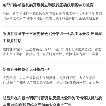
各部门各单位扎实开展树立和践行正确政绩观学习教育
当前，树立和践行正确政绩观学习教育正在扎实开展，全省各地各部
门各单位深入学习贯彻习近平总书记关于树立和践行正确政绩观的重
要论述，坚持学思用贯通、知信行统一，自觉对标对表，一体推进学
查改，以正确政绩观引领干事创业，切实把学习成果转化为指导...
政协甘肃省第十三届委员会召开第四十七次主席会议 庄国泰
主持并讲话
政协甘肃省第十三届委员会5月14日召开第四十七次主席会议。省政
协主席庄国泰主持并讲话。会议研究审议了政协甘肃省第十三届委员
会常务委员会第十七次会议筹备工作。庄国泰表示，省政协十三届十
七次常委会会议将围绕“推动甘肃加速新旧动能转换，加快发展新...
胡昌升任振鹤会见孙梅君一行
省委书记、省人大常委会主任胡昌升，省委副书记、省长任振鹤，5
月13日在兰州会见了海关总署署长、党委书记孙梅君一行。胡昌升对
海关总署长期以来给予甘肃发展的大力支持表示感谢，并简要介绍了
全省发展情况。他说，当前我们正在深入贯彻落实习近平总书记视...
胡昌升在白银市调研时强调 以无疆大爱和为民情怀扶孤助残
济困 树牢底线思维全面做实安全生产工作