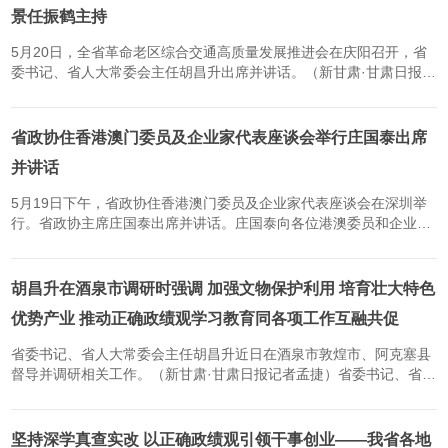
景任振鹤主持
5月20日，全省革命老区综合交通高质量发展推进会在庆阳召开，省
委书记、省人大常委会主任胡昌升出席并讲话。（新甘肃·甘肃日报记
者孟捷）全省革命老区综合交通高质量发展推进会5月20日上午在庆
阳召开，省委书记、省人大常委会主任胡昌升出席并讲话。他强调...
省政协住香港澳门委员及企业家代表座谈会举行庄国泰出席
并讲话
5月19日下午，省政协住香港澳门委员及企业家代表座谈会在深圳举
行。省政协主席庄国泰出席并讲话。庄国泰向各位港澳委员和企业家
致以诚挚问候，对大家的辛勤付出表示衷心的感谢。他表示，长期以
来，省政协住香港、澳门委员和广大港澳企业家发挥自身专业、资...
胡昌升在酒泉市调研时强调 加强文物保护利用 培育壮大特色
优势产业 推动正确政绩观学习教育同各项工作互融共促
省委书记、省人大常委会主任胡昌升近日在酒泉市敦煌市、阿克塞县
督导并调研相关工作。（新甘肃·甘肃日报记者孟捷）省委书记、省人
大常委会主任胡昌升近日在酒泉市敦煌市、阿克塞县督导树立和践行
正确政绩观学习教育、整治形式主义为基层减负、群众身边不正...
坚持深学真查实改 以正确政绩观引领干事创业——我省各地