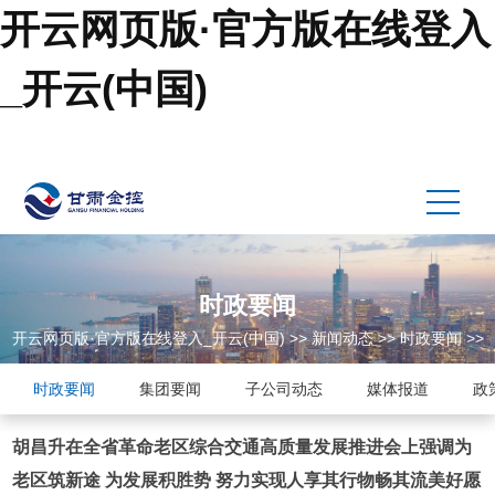
开云网页版·官方版在线登入
_开云(中国)
时政要闻
开云网页版·官方版在线登入_开云(中国)
>>
新闻动态
>>
时政要闻
>>
时政要闻
集团要闻
子公司动态
媒体报道
政
胡昌升在全省革命老区综合交通高质量发展推进会上强调为
老区筑新途 为发展积胜势 努力实现人享其行物畅其流美好愿