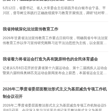
5月12日，省委书记、省人大常委会主任胡昌升在白银市会宁县、平
川区，督导树立和践行正确政绩观学习教育开展情况，调研“结对帮扶
·爱心甘肃”工程建设、安全生产等工作。（新甘肃·甘肃日报记者孟
捷）省委书记、省人大常委会主任胡昌升5月12日在白银市会宁...
我省持续深化法治宣传教育工作
2026年甘肃省法治宣传教育工作要点日前印发，明确我省今年法治宣
传教育工作以学习宣传研究阐释习近平法治思想为主线，以全面宣传
实施法治宣传教育法为抓手，以持续提升公民法治素养为目标，加强
和创新法治宣传教育工作，努力营造全社会崇尚法治、恪守规则...
我省着力将省运会打造为具有陇原特色的全民体育盛会
记者从5月8日召开的甘肃省第十六届运动会、第十二届残疾人运动会
暨第六届特殊奥林匹克运动会新闻发布会上获悉，本届省运会立足甘
肃特色、坚持守正创新，在项目设置等方面打造多项亮点，着力打造
具有陇原特色的全民体育盛会。本届省运会创新增设特色竞赛项...
2026年二季度省委层面整治形式主义为基层减负专项工作机
制会议召开
2026年二季度省委层面整治形式主义为基层减负专项工作机制会议5
月8日召开。会议深入学习习近平总书记关于整治形式主义为基层减