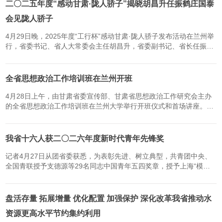
二〇二五年度“感动甘肃·陇人骄子”揭晓胡昌升任振鹤庄国泰
会见陇人骄子
4月29日晚，2025年度“工行杯”感动甘肃·陇人骄子发布活动在兰州举
行，省委书记、省人大常委会主任胡昌升，省委副书记、省长任振
鹤，省政协主席庄国泰会见“感动甘肃·陇人骄子”获得者并颁奖。（新
甘肃·甘肃日报记者孟捷）二十载感动常在，新征程奋进正燃...
全省思想政治工作培训班在兰州开班
4月28日上午，由甘肃省委宣传部、甘肃省思想政治工作研究会主办
的全省思想政治工作培训班在兰州大学举行开班仪式和首场讲座。本
次培训采用“专题辅导+案例教学+研讨交流”相结合的方式进行。邀请
上海交通大学马克思主义学院院长、博士生导师邢云文，北京师...
我省十六人获二〇二六年度新时代青年先锋奖
记者4月27日从团省委获悉，为表彰先进、树立典型，共青团中央、
全国青联授予支德源等29名同志中国青年五四奖章，授予上海“模速
空间”大模型创新生态社区青年团队等30个青年集体中国青年五四奖
章集体，授予刁新宇等749名同志新时代青年先锋。我省16人荣获2...
盘活存量 拓展增量 优化配置 加强保护 深化改革我省推动水
资源更高水平节约集约利用