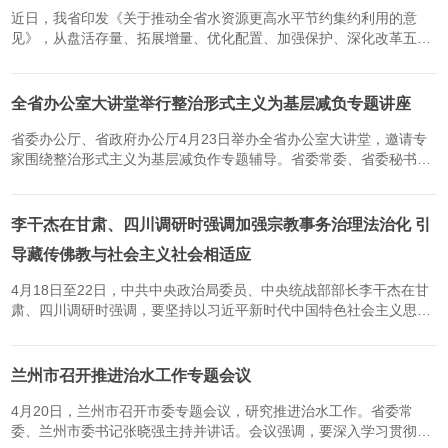
近日，我省印发《关于推动全省水资源更高水平节约集约利用的意
见》，从盘活存量、拓展增量、优化配置、加强保护、深化改革五大
方面系统部署，全力提升水资源利用效率与保障能力，助力全省经济
社会高质量发展。《意见》明确，我省将全面摸清水资源开发利用...
全省办公室大讲堂举行整治形式主义为基层减负专题讲座
省委办公厅、省政府办公厅4月23日举办全省办公室大讲堂，邀请专
家围绕整治形式主义为基层减负作专题辅导。省委常委、省委秘书长
雷东生主持并讲话，强调要深入学习贯彻习近平总书记关于力戒形式
主义官僚主义的重要论述，扎实开展树立和践行正确政绩观学习教...
李干杰在甘肃、四川调研时强调加强宗教事务治理法治化 引
导藏传佛教与社会主义社会相适应
4月18日至22日，中共中央政治局委员、中央统战部部长李干杰在甘
肃、四川调研时强调，要坚持以习近平新时代中国特色社会主义思想
为指导，全面贯彻新时代党的宗教工作理论和方针政策，按照系统推
进我国宗教中国化、加强宗教事务治理法治化的要求，积极引导藏...
兰州市召开推进治水工作专题会议
4月20日，兰州市召开市委专题会议，研究推进治水工作。省委常
委、兰州市委书记张晓强主持并讲话。会议强调，要深入学习贯彻习