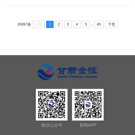
近平总书记关于治水的重要论述和视察甘肃重要讲话重要指示精神，
全面贯彻“节水优先、空间均衡、系统治理、两手发力”治水思路和...
...
上页
1
2
3
4
5
45
下页
共897条
微信公众号
新闻APP