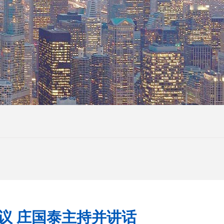
议 庄国泰主持并讲话