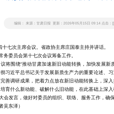
编辑： 来源：甘肃日报 更新：2026年05月15日 09:14 点击：[
第四十七次主席会议。省政协主席庄国泰主持并讲话。
常务委员会第十七次会议筹备工作。
议将围绕“推动甘肃加速新旧动能转换，加快发展新
贯彻习近平总书记关于发展新质生产力的重要论述、习
续完善调研成果，把着力点放在新旧动能转换上，深入
要培育什么新动能、破解什么旧动能，在此基础上深入
大会发言，做好对委员的组织、联络、服务工作，确
者吴东泽）