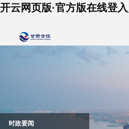
开云网页版·官方版在线登入_
时政要闻