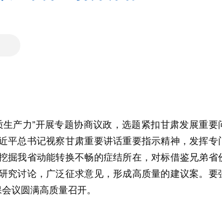
]
质生产力”开展专题协商议政，选题紧扣甘肃发展重要
近平总书记视察甘肃重要讲话重要指示精神，发挥专
挖掘我省动能转换不畅的症结所在，对标借鉴兄弟省
研究讨论，广泛征求意见，形成高质量的建议案。要
保会议圆满高质量召开。