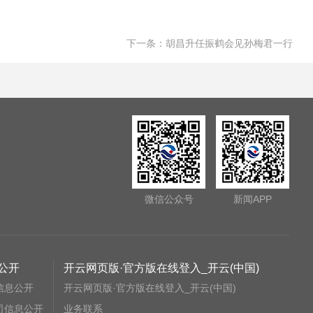
下一条：
胡昌升任振鹤会见孙梅君一行
微信公众号
新闻APP
公开
开云网页版·官方版在线登入_开云(中国)
信息公开
开云网页版·官方版在线登入_开云(中国)
司信息公开
业务联系