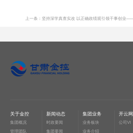
上一条：
坚持深学真查实改 以正确政绩观引领干事创业——
关于金控
新闻动态
集团业务
开云网
集团概况
时政要闻
业务板块
公司VI
管理团队
集团要闻
业务介绍