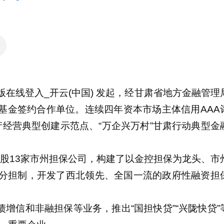
在线登入_开云(中国) 发起，经甘肃省地方金融管理
基金签约合作单位。连续四年资本市场主体信用AAA
经营典型创建示范点、“万企兴万村”甘肃行动典型金
控股13家市州担保公司，构建了以金控担保为龙头、市
分担制，开发了西北领先、全国一流的政府性融资担
信和非融担保等业务，推出“国担快贷”“兴陇快贷”