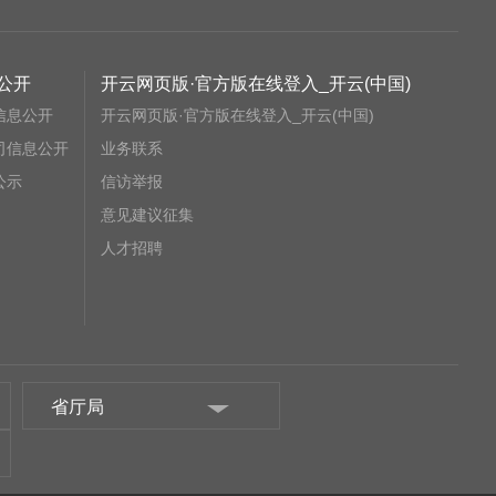
公开
开云网页版·官方版在线登入_开云(中国)
信息公开
开云网页版·官方版在线登入_开云(中国)
司信息公开
业务联系
公示
信访举报
意见建议征集
人才招聘
省厅局