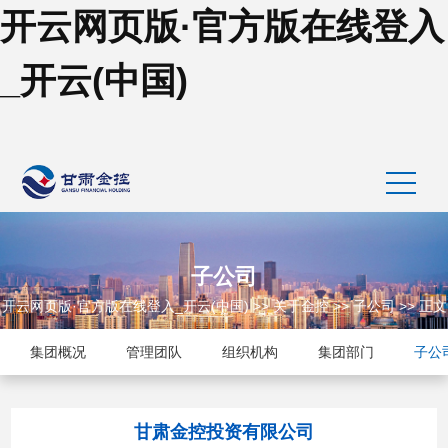
开云网页版·官方版在线登入
_开云(中国)
子公司
开云网页版·官方版在线登入_开云(中国)
>>
关于金控
>>
子公司
>> 正文
集团概况
管理团队
组织机构
集团部门
子公
甘肃金控投资有限公司