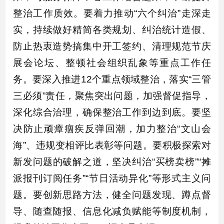
整治工作质效。要着力推动“六个纠治”走深走
实，持续做好精简各类规划、纠治统计造假、
防止热衷造势搞集中开工签约、清理规范节庆
展会论坛、整顿社会组织乱象等重点工作任
务。要深入推进12个重点领域整治，落实“三管
三必须”责任，聚焦突出问题，加强督促指导，
深化综合治理，确保整治工作到边到底。要坚
决防止顽瘴痼疾反弹回潮，加力整治“文山会
海”、违规变相评比表彰等问题。要积极探索对
新发问题的破解之道，坚决纠治“买榜卖榜”“摊
派报刊订阅任务”“节日活动异化”等形式主义问
题。要创新思路方法，健全问题发现、蹲点督
导、随查随报、信息化减负赋能等制度机制，