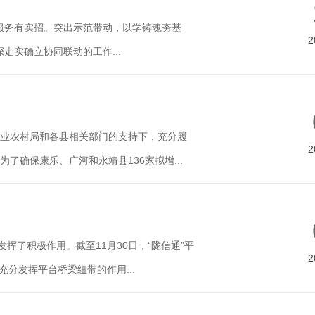
保服务有实招。突出示范带动，以学铸魂夯基
2
走实确立协同联动的工作...
业农村局和各县相关部门的支持下，充分履
2
确保康乐、广河和永靖县136家拟增...
了积极作用。截至11月30日，“陇信通”平
2
充分发挥平台桥梁纽带的作用...