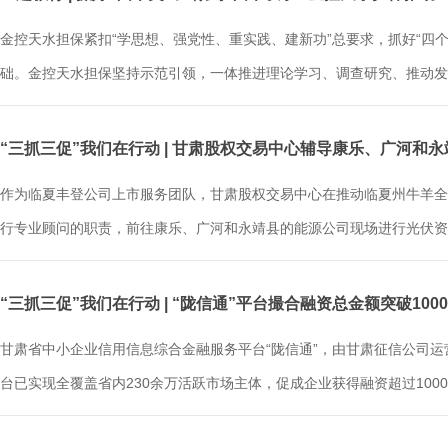
金控天水担保紧扣“学思想、强党性、重实践、建新功”总要求，抓好“四
础。金控天水担保坚持示范引领，一体推进理论学习、调查研究、推动发展
“三抓三促”我们在行动 | 甘肃股权交易中心辅导康乐、广河和
作为临夏丰登公司上市服务团队，甘肃股权交易中心在推动临夏州牛羊全
行专业顾问的职责，前往康乐、广河和永靖县的能源公司现场进行光伏资产
“三抓三促”我们在行动 | “陇信通”平台撮合融资总金额突破100
甘肃省中小企业信用信息综合金融服务平台“陇信通”，由甘肃征信公司运
台已实现全覆盖省内230余万活跃市场主体，促成企业获得融资超过1000亿