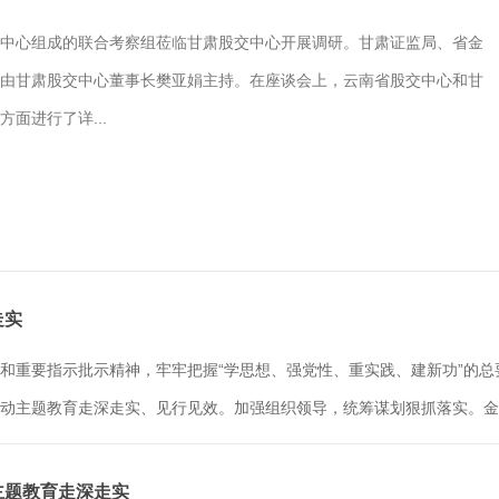
中心组成的联合考察组莅临甘肃股交中心开展调研。甘肃证监局、省金
由甘肃股交中心董事长樊亚娟主持。在座谈会上，云南省股交中心和甘
面进行了详...
走实
和重要指示批示精神，牢牢把握“学思想、强党性、重实践、建新功”的
动主题教育走深走实、见行见效。加强组织领导，统筹谋划狠抓落实。金控
动主题教育走深走实