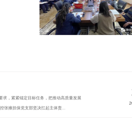
总要求，紧紧锚定目标任务，把推动高质量发展
2
张掖担保党支部坚决扛起主体责...