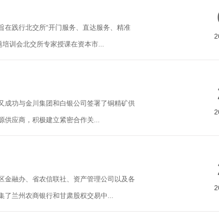
旨在践行北交所“开门服务、直达服务、精准
2
训会北交所专家授课在资本市...
度又成功与金川集团和白银公司签署了铜精矿供
2
供应商，积极建立紧密合作关...
市区金融办、省农信联社、资产管理公司以及各
2
了兰州农商银行和甘肃股权交易中...