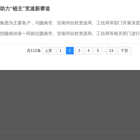
 助力“链主”竞速新赛道
集团为主要客户，与陇南市、甘南州自然资源局、工信局等部门开展深度
控陇南担保一同前往陇南市、甘南州自然资源局、工信局等相关部门进行调
...
上页
1
2
3
4
5
13
下页
共112条