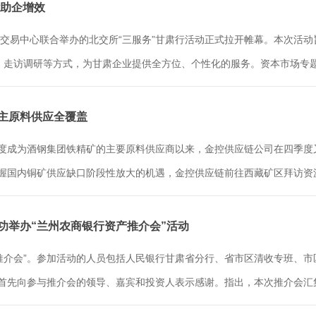
能助企增效
交易中心联合举办的北交所“三服务”甘肃行活动正式拉开帷幕。本次活动
走访调研等方式，为甘肃企业提供全方位、个性化的服务。资本市场专题培
银主原料供应全覆盖
季度成为酒钢集团铁精矿的主要原料供应商以来，金控供应链公司在四季
握国内铜矿供应缺口阶段性放大的机遇，金控供应链前往西藏矿区拜访资源
成功举办“兰州农商银行资产推介会”活动
推介会”。参加活动的人员包括人民银行甘肃省分行、省市区清收专班、
首先向参与推介会的领导、嘉宾和投资人表示感谢。指出，本次推介会汇集