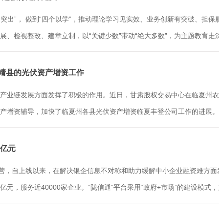
个突出”， 做到“四个以学”，推动理论学习见实效、业务创新有突破、担
、检视整改、建章立制，以“关键少数”带动“绝大多数”，为主题教育走深
永靖县的光伏资产增资工作
产业链发展方面发挥了积极的作用。近日，甘肃股权交易中心在临夏州农
增资辅导，加快了临夏州各县光伏资产增资临夏丰登公司工作的进展。为了
0亿元
营，自上线以来，在解决银企信息不对称和助力缓解中小企业融资难方面发挥
元，服务近40000家企业。“陇信通”平台采用“政府+市场”的建设模式，