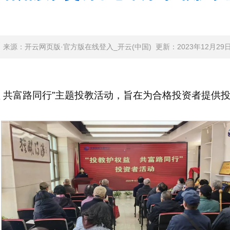
 来源：开云网页版·官方版在线登入_开云(中国) 更新：2023年12月29日 10
益 共富路同行”主题投教活动，旨在为合格投资者提供