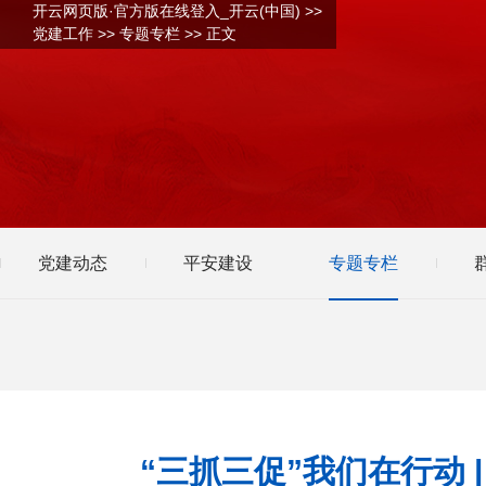
开云网页版·官方版在线登入_开云(中国)
>>
党建工作
>>
专题专栏
>> 正文
党建动态
平安建设
专题专栏
“三抓三促”我们在行动 