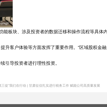
类功能板块、涉及投资者的数据迁移和操作流程等具体
提升客户体验等方面发挥了重要作用。“区域股权金融
持续引导投资者进行理性投资。
抓三促”我们在行动 | 甘肃征信扎实进行税务工作 赋能公司高质量发展