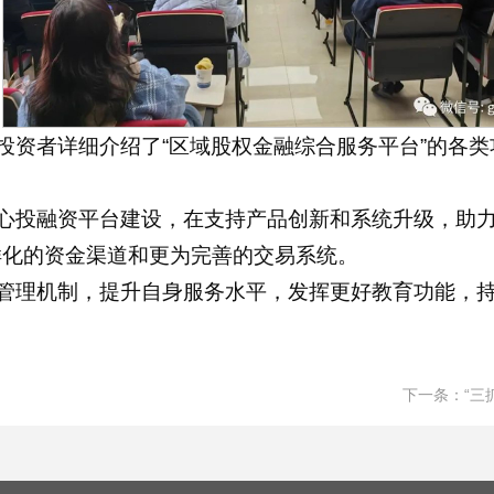
投资者详细介绍了“区域股权金融综合服务平台”的各
心投融资平台建设，在支持产品创新和系统升级，助力
样化的资金渠道和更为完善的交易系统。
管理机制，提升自身服务水平，发挥更好教育功能，
下一条：
“三