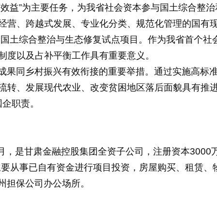
济效益”为主要任务，为我省社会资本参与国土综合整
经营、跨越式发展、专业化分类、规范化管理的国有
投资国土综合整治与生态修复试点项目。作为我省首个
制度以及占补平衡工作具有重要意义。
成果同乡村振兴有效衔接的重要举措。通过实施高标
流转、发展现代农业、改变贫困地区落后面貌具有推进
国企职责。
4月，是甘肃金融控股集团全资子公司，注册资本300
室。主要从事已自有资金进行项目投资，房屋购买、租赁
州担保公司办公场所。