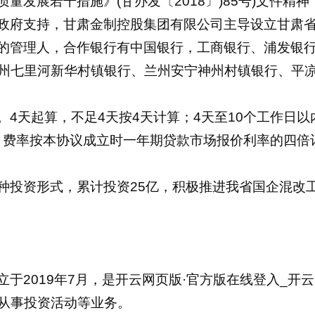
量发展若干措施》(甘办发〔2018〕)85号)文件
政府支持，甘肃金制控股集团有限公司主导设立甘肃
的管理人，合作银行有中国银行，工商银行、浦发银
州七里河新华村镇银行、兰州安宁神州村镇银行、平凉
天起算，不足4天按4天计算；4天至10个工作日以内（
以上，费率按本协议成立时一年期贷款市场报价利率的四倍
种投资形式，累计投资25亿，积极推进我省国企混改
2019年7月，是开云网页版·官方版在线登入_开云
从事投资活动等业务。