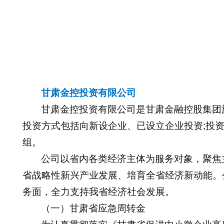
甘肃金控投资有限公司
甘肃金控投资有限公司是甘肃金融控股集团旗
投资方式包括向新设企业、已设立企业投资;投
组。
公司以省内各类经济主体为服务对象，聚焦
省战略性新兴产业发展、培育全省经济新动能。
务面，全力支持我省经济社会发展。
（一）甘肃省应急周转金