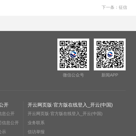
下一条：
征信
微信公众号
新闻APP
公开
开云网页版·官方版在线登入_开云(中国)
信息公开
开云网页版·官方版在线登入_开云(中国)
司信息公开
业务联系
公示
信访举报