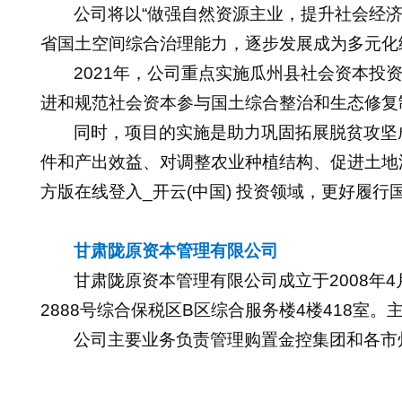
公司将以“做强自然资源主业，提升社会经
省国土空间综合治理能力，逐步发展成为多元化
2021年，公司重点实施瓜州县社会资本
进和规范社会资本参与国土综合整治和生态修复
同时，项目的实施是助力巩固拓展脱贫攻坚
件和产出效益、对调整农业种植结构、促进土地
方版在线登入_开云(中国) 投资领域，更好履行
甘肃陇原资本管理有限公司
甘肃陇原资本管理有限公司成立于2008年
2888号综合保税区B区综合服务楼4楼418
公司主要业务负责管理购置金控集团和各市