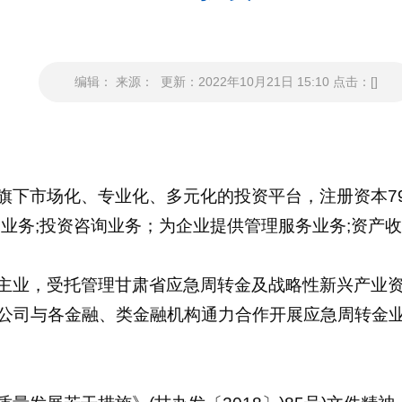
编辑： 来源： 更新：2022年10月21日 15:10 点击：[]
下市场化、专业化、多元化的投资平台，注册资本79
资业务;投资咨询业务；为企业提供管理服务业务;资产
主业，受托管理甘肃省应急周转金及战略性新兴产业
公司与各金融、类金融机构通力合作开展应急周转金