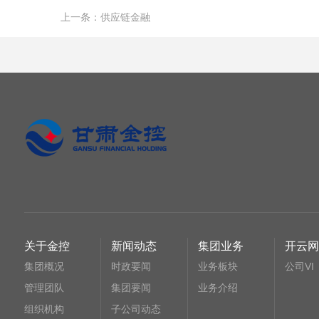
上一条：
供应链金融
关于金控
新闻动态
集团业务
开云网
集团概况
时政要闻
业务板块
公司VI
管理团队
集团要闻
业务介绍
组织机构
子公司动态