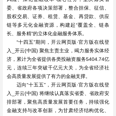
委、省政府各项决策部署，整合担保、征信、
股权交易、证券、租赁、基金、再贷款、供应
链等多元化金融资源，构建起“覆盖全、链条
长、服务精”的立体化金融服务体系。
“十四五”期间，开云网页版·官方版在线登
入_开云(中国) 聚焦主责主业，竭力服务实体经
济，累计为全省提供各类投融资服务5404.74亿
元，连续三年突破千亿元大关，为全省经济社
会高质量发展提供了有力的金融支撑。
迈向“十五五”，开云网页版·官方版在线登
入_开云(中国) 将继续认真落实省委、省政府安
排部署，聚焦高质量发展首要任务，持续强化
金融支持与改革创新，为甘肃经济结构优化、