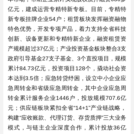
亿元，建成运营专精特新专板。目前，专精特
新专板挂牌企业54户；租赁板块发挥融资融物
特色优势，开发专项产品，着力支持全省科技
创新、设备更新和专精特新企业，融资租赁资
产规模超过37亿元；产业投资基金板块整合3支
政府引导基金27支子基金、3个直投项目，规模
累计84.73亿元，投资项目128个，撬动社会资
本达到3.5倍；应急转贷纾困，设立中小企业应
急周转金和省级应急周转金，其中企业应急周
转金累计服务企业1446户，投放规模707.6亿
元；供应链板块紧扣全省“14+1”产业链战略，
构建“应收账款、代理订货、存货质押”三大业务
模式，与链主企业深度合作，累计投放36亿