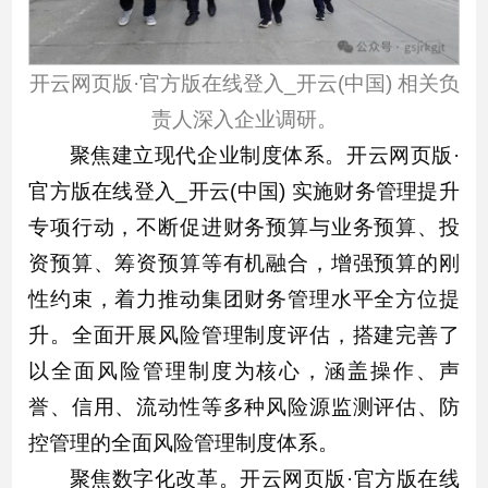
开云网页版·官方版在线登入_开云(中国) 相关负
责人深入企业调研。
聚焦建立现代企业制度体系。开云网页版·
官方版在线登入_开云(中国) 实施财务管理提升
专项行动，不断促进财务预算与业务预算、投
资预算、筹资预算等有机融合，增强预算的刚
性约束，着力推动集团财务管理水平全方位提
升。全面开展风险管理制度评估，搭建完善了
以全面风险管理制度为核心，涵盖操作、声
誉、信用、流动性等多种风险源监测评估、防
控管理的全面风险管理制度体系。
聚焦数字化改革。开云网页版·官方版在线