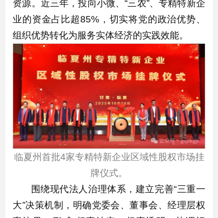
资源。近三年，投向小微、“三农”、专精特新企
业的资金占比超85%，切实将党的政治优势、
组织优势转化为服务实体经济的实践效能。
临夏州首批4家专精特新企业区域性股权市场挂
牌仪式。
围绕现代法人治理体系，建立完善“三重一
大”决策机制，明确党委会、董事会、经理层权