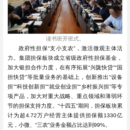
读书班开班式。
政府性担保“支小支农”，激活微观主体活
力。集团担保板块成立省级政府性担保基金，
加大银担合作力度，在有序拓展“兴陇快贷”“国
担快贷”等批量业务的基础上，创新推出“设备
担”“科技创新担”“就业创业担”“乡村振兴担”等专
项产品，加大对重大战略、重点领域和薄弱环
节的担保支持力度。“十四五”期间，担保板块累
计为超4.72万户经营主体提供担保额1330亿
元，小微、“三农”业务金额占比达到99%。