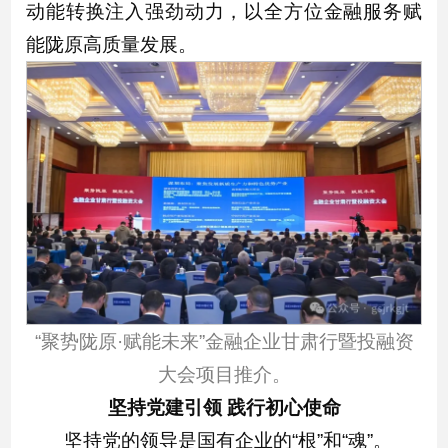
动能转换注入强劲动力，以全方位金融服务赋
能陇原高质量发展。
“聚势陇原·赋能未来”金融企业甘肃行暨投融资
大会项目推介。
坚持党建引领 践行初心使命
坚持党的领导是国有企业的“根”和“魂”。