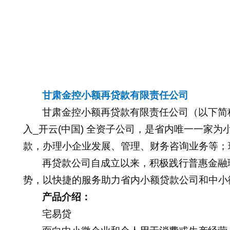
甘肃金控小额再贷款有限责任公司
甘肃金控小额再贷款有限责任公司（以下简称
入_开云(中国) 全资子公司，是省内唯一一家
款，办理小企业发展、管理、财务咨询业务等；
再贷款公司自成立以来，积极践行普惠金融
势，以快捷的服务助力省内小额贷款公司和中小
产品介绍：
宅易贷