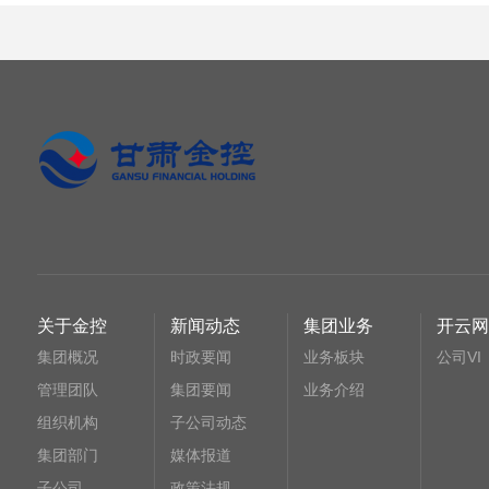
关于金控
新闻动态
集团业务
开云网
集团概况
时政要闻
业务板块
公司VI
管理团队
集团要闻
业务介绍
组织机构
子公司动态
集团部门
媒体报道
子公司
政策法规