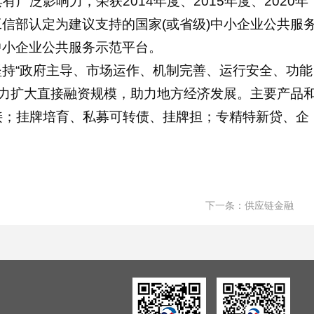
影响力，荣获2014年度、2015年度、2020年
被工信部认定为建议支持的国家(或省级)中小企业公共服
中小企业公共服务示范平台。
持“政府主导、市场运作、机制完善、运行安全、功能
努力扩大直接融资规模，助力地方经济发展。主要产品
接；挂牌培育、私募可转债、挂牌担；专精特新贷、企
下一条：
供应链金融