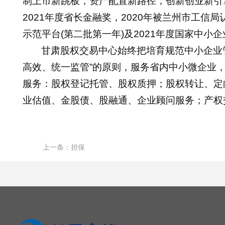
制上市新跳板，资产配置新路径，创新创业新引擎
2021年度省长金融奖，2020年被兰州市工信
示范平台(第二批第一年)及2021年度国家中
甘肃股权交易中心始终把培育规范中小企业
高效、统一监管”的原则，服务省内中小微企业，
服务：股权登记托管、股权质押；股权转让、定
业估值、金股债、股融通、企业顾问服务；产权
上一条：
担保