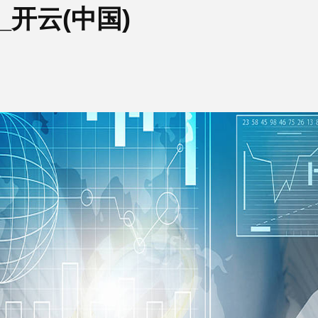
开云(中国)