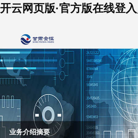
开云网页版·官方版在线登入_
业务介绍摘要