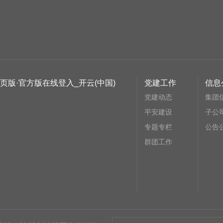
页版·官方版在线登入_开云(中国)
党建工作
信息
党建动态
集团
平安建设
子公
专题专栏
公告
群团工作