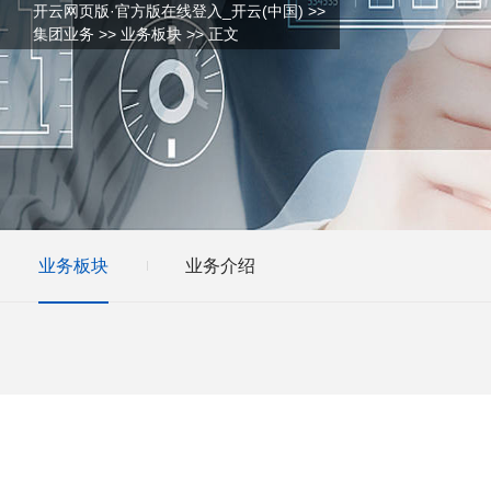
开云网页版·官方版在线登入_开云(中国)
>>
集团业务
>>
业务板块
>> 正文
业务板块
业务介绍