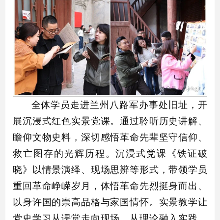
全体学员走进兰州八路军办事处旧址，开
展沉浸式红色实景党课。通过聆听历史讲解、
瞻仰文物史料，深切感悟革命先辈坚守信仰、
救亡图存的光辉历程。沉浸式党课《铁证破
晓》以情景演绎、现场思辨等形式，带领学员
重回革命峥嵘岁月，体悟革命先烈挺身而出、
以身许国的崇高品格与家国情怀。实景教学让
党史学习从课堂走向现场、从理论融入实践，