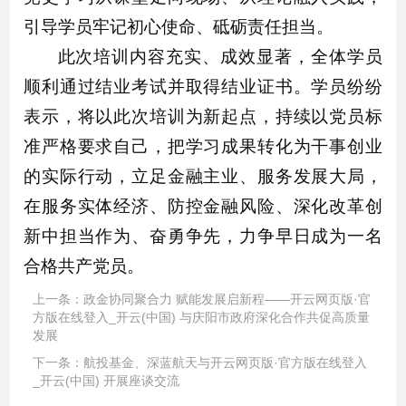
引导学员牢记初心使命、砥砺责任担当。
此次培训内容充实、成效显著，全体学员
顺利通过结业考试并取得结业证书。学员纷纷
表示，将以此次培训为新起点，持续以党员标
准严格要求自己，把学习成果转化为干事创业
的实际行动，立足金融主业、服务发展大局，
在服务实体经济、防控金融风险、深化改革创
新中担当作为、奋勇争先，力争早日成为一名
合格共产党员。
上一条：
政金协同聚合力 赋能发展启新程——开云网页版·官
方版在线登入_开云(中国) 与庆阳市政府深化合作共促高质量
发展
下一条：
航投基金、深蓝航天与开云网页版·官方版在线登入
_开云(中国) 开展座谈交流