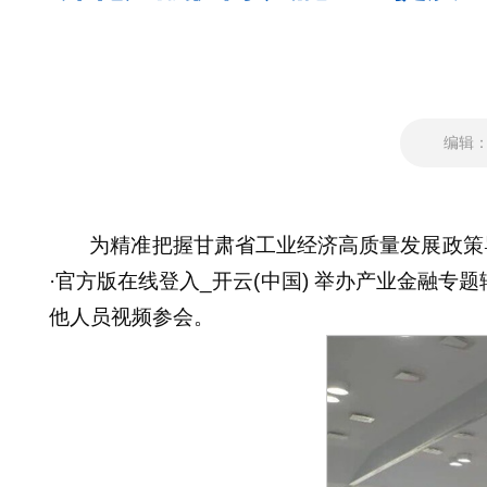
编辑：
为精准把握甘肃省工业经济高质量发展政策
·官方版在线登入_开云(中国) 举办产业金融
他人员视频参会。