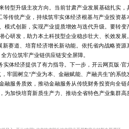
来转型升级主攻方向。当前甘肃产业发展基础扎实，
工等传统产业，持续筑牢实体经济根基与产业投资基
、模式创新，实现产业提质增效与迭代升级。要转变
潜心研发，助力本土科技型企业稳步壮大、长效发展
展新赛道、培育经济增长新动能。依托省内战略资源
，全方位筑牢产业链供应链安全屏障。
务实体经济提供了有力指导。下一步，开云网页版·官
点，牢固树立“产业为本、金融赋能、产融共生”的系统
金融服务质效，推动金融服务从传统财务投资向全链
，为加快培育新质生产力、推动全省特色产业集群高