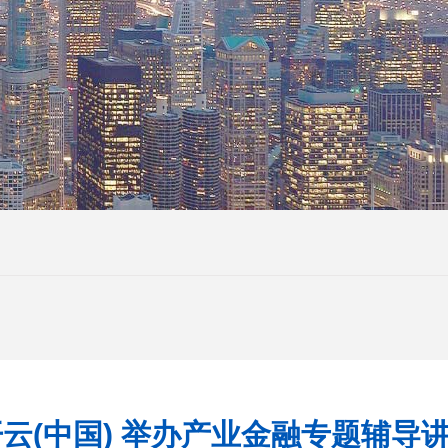
云(中国) 举办产业金融专题辅导