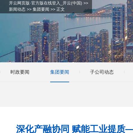
开云网页版·官方版在线登入_开云(中国)
>>
新闻动态
>>
集团要闻
>> 正文
时政要闻
集团要闻
子公司动态
深化产融协同 赋能工业提质—