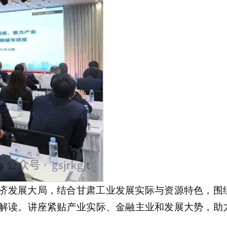
济发展大局，结合甘肃工业发展实际与资源特色，围
解读。讲座紧贴产业实际、金融主业和发展大势，助