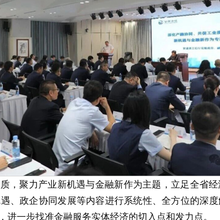
提质，聚力产业新机遇与金融新作为主题，立足全省经
机遇、政企协同发展等内容进行系统性、全方位的深度
，进一步找准金融服务实体经济的切入点和发力点。