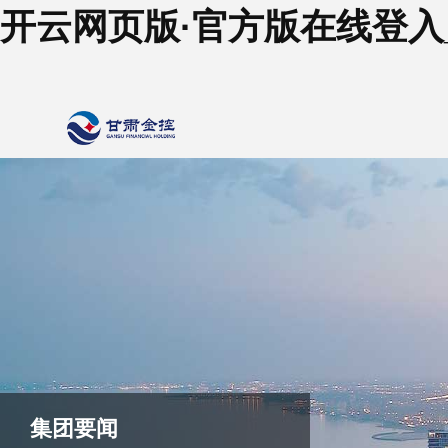
开云网页版·官方版在线登入_
集团要闻