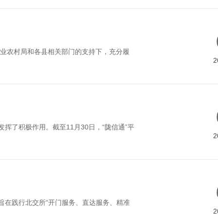
业农村局和各县相关部门的支持下，充分履
2
了积极作用。截至11月30日，“陇信通”平
2
旨在践行北交所“开门服务、直达服务、精准
2