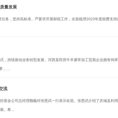
高质量发展
主要任务，坚持高标准、严要求开展财税工作，全面梳理2023年度税费支
式，持续推动业务转型发展。河西某民营牛羊屠宰加工贸易企业拥有饲草
...
交流
控基金公司总经理魏巍对张恩武一行表示欢迎。张恩武介绍了庆城县利用
。希...