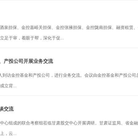
金控酒泉担保、金控嘉峪关担保、金控张掖担保、金控陇南担保、融资租赁
足于审，着眼于帮，深化于促...
金、产投公司开展业务交流
人到访金控基金和产投公司，进行业务交流。会议由金控基金和产投公司
立背...
座谈交流
中心组成的联合考察组莅临甘肃股交中心开展调研。甘肃证监局、省金融
，云...