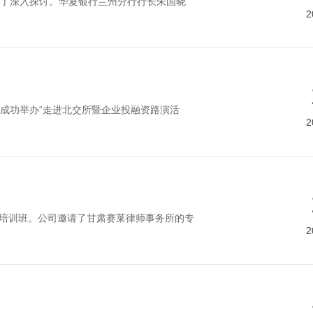
了深入探讨。华夏银行兰州分行行长朱国晓
2
成功举办“走进北交所暨企业投融资路演活
2
题培训班。公司邀请了甘肃赛莱律师事务所的专
2