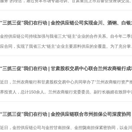
服务”的理念，通过资本市场专题培训、甘肃重点上市后备企业座谈交流、.
“三抓三促”我们在行动 | 金控供应链公司实现金川、酒钢、白
金控供应链公司持续加强与我省三大“链主”企业的合作关系。自今年二
应合同，实现了我省三大“链主”企业主要原料供应的全覆盖。为了充分掌..
“三抓三促”我们在行动 | 甘肃股权交易中心联合兰州农商银行
近日，兰州农商银行和甘肃股权交易中心共同举办了“兰州农商银行资产
界投资人，总计150余人。兰州农商银行党委委员、副行长杨婧在致辞中首先
“三抓三促”我们在行动 | 金控供应链联合市州担保公司深度协同
近日，金控供应链公司与金控甘南担保、金控陇南担保紧密协同，以金川