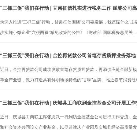
“三抓三促”我们在行动 | 甘肃征信扎实进行税务工作 赋能公司
为深入推进“三抓三促”行动，甘肃征信围绕“公司要发展，我该谋什么”
步实施小微企业“六税两费”减免政策的公告》《财政部 国家税务总局关...
“三抓三促”我们在行动 | 金控再贷款公司首笔存货质押业务落地
近日，金控再贷款公司成功发放首笔存货质押贷款，再添供应链金融新模
等全产业链，致力打造具有鲜明地域特色的“甘味”品牌。临近春节消费旺季，
“三抓三促”我们在行动 | 庆城县工商联到金控基金公司开展工作
近日，庆城县工商联主席张恩武一行到访金控基金公司进行工作交流，金
和社会资本共同设立产业基金，以促进津庆产业园及庆城县经济高质量发展