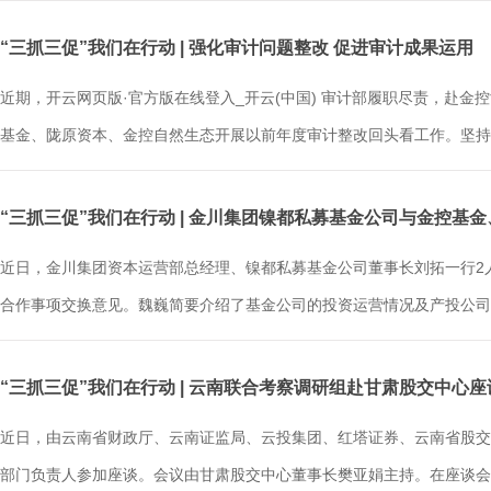
“三抓三促”我们在行动 | 强化审计问题整改 促进审计成果运用
近期，开云网页版·官方版在线登入_开云(中国) 审计部履职尽责，赴
基金、陇原资本、金控自然生态开展以前年度审计整改回头看工作。坚持立
“三抓三促”我们在行动 | 金川集团镍都私募基金公司与金控基
近日，金川集团资本运营部总经理、镍都私募基金公司董事长刘拓一行2
合作事项交换意见。魏巍简要介绍了基金公司的投资运营情况及产投公司成
“三抓三促”我们在行动 | 云南联合考察调研组赴甘肃股交中心
近日，由云南省财政厅、云南证监局、云投集团、红塔证券、云南省股交
部门负责人参加座谈。会议由甘肃股交中心董事长樊亚娟主持。在座谈会上