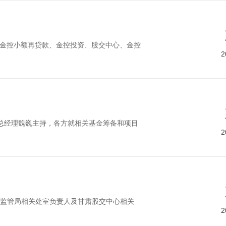
、金控小额再贷款、金控投资、股交中心、金控
2
总经理魏巍主持，各方就相关基金筹备和项目
2
监管局相关处室负责人及甘肃股交中心相关
2