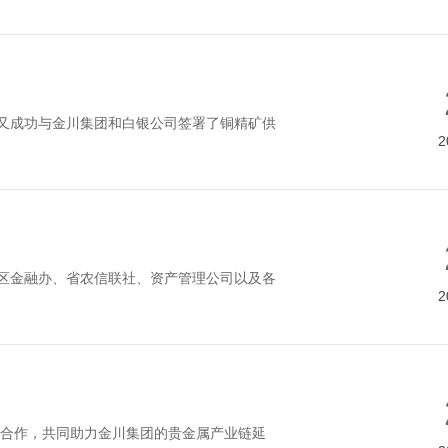
度又成功与金川集团和白银公司签署了铜精矿供
2
市区金融办、省农信联社、资产管理公司以及各
2
合作，共同助力金川集团的贵金属产业链延