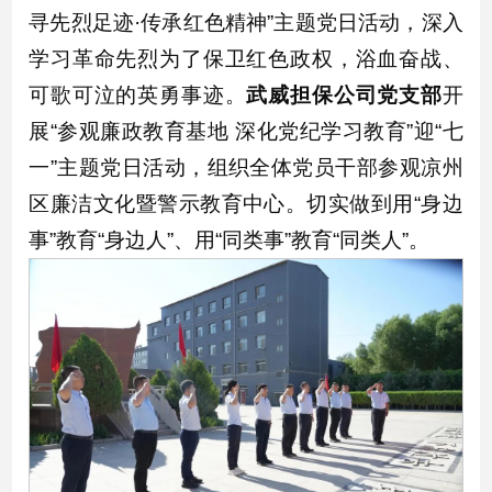
寻先烈足迹·传承红色精神”主题党日活动，深入
学习革命先烈为了保卫红色政权，浴血奋战、
可歌可泣的英勇事迹。
武威担保公司党支部
开
展“参观廉政教育基地 深化党纪学习教育”迎“七
一”主题党日活动，组织全体党员干部参观凉州
区廉洁文化暨警示教育中心。切实做到用“身边
事”教育“身边人”、用“同类事”教育“同类人”。