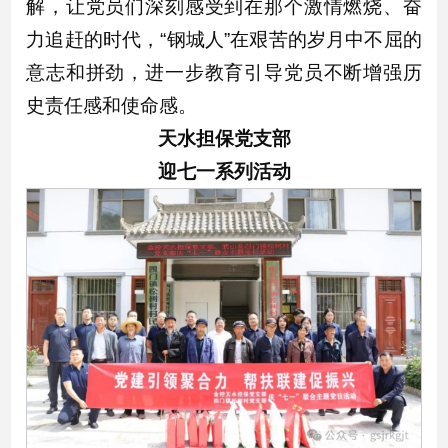
解，让党员们深刻感受到在那个激情燃烧、奋
力追赶的时代，“钢城人”在艰苦的岁月中不屈的
意志和拼劲，进一步教育引导党员不断增强历
史责任感和使命感。
天水担保党支部
迎七一系列活动