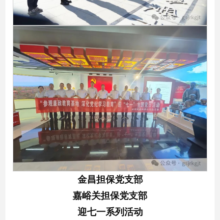
金昌担保党支部
嘉峪关担保党支部
迎七一系列活动