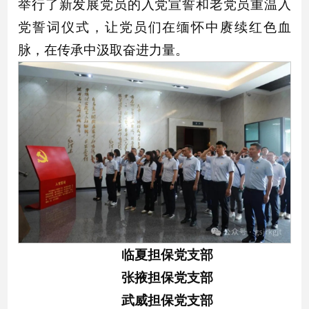
举行了新发展党员的入党宣誓和老党员重温入
党誓词仪式，让党员们在缅怀中赓续红色血
脉，在传承中汲取奋进力量。
临夏担保党支部
张掖担保党支部
武威担保党支部