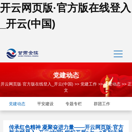
开云网页版·官方版在线登入
_开云(中国)
党建动态
开云网页版·官方版在线登入_开云(中国)
>>
党建工作
>>
党建动态
>> 正
文
党建动态
平安建设
专题专栏
群团工作
传承红色精神 凝聚奋进力量——开云网页版·官方