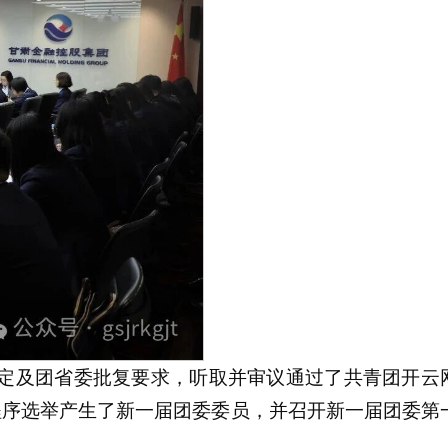
定及团省委批复要求，听取并审议通过了共青团开云
范程序选举产生了新一届团委委员，并召开新一届团委第