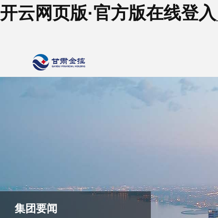
开云网页版·官方版在线登入_
集团要闻