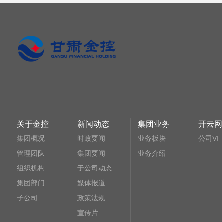
关于金控
新闻动态
集团业务
开云网
集团概况
时政要闻
业务板块
公司VI
管理团队
集团要闻
业务介绍
组织机构
子公司动态
集团部门
媒体报道
子公司
政策法规
宣传片