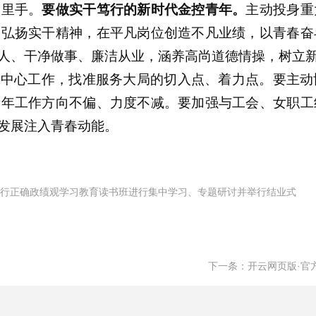
家里手。
要做实干笃行的新时代金控青年。
主动投身重
力弘扬实干精神，在平凡岗位创造不凡业绩，以青春奋
人、干净做事、廉洁从业，涵养高尚道德情操，树立
委中心工作，找准服务大局的切入点、着力点。要主动
青年工作方向不偏、力度不减。要加强与工会、女职工
发展注入青春动能。
和践行正确政绩观学习教育读书班进行集中学习、专题研讨并举行结业式
下一条：
开云网页版·官