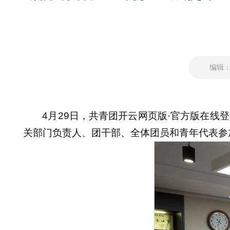
编辑：
4月29日，共青团开云网页版·官方版在线
关部门负责人、团干部、全体团员和青年代表参