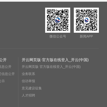
微信公众号
新闻APP
公开
开云网页版·官方版在线登入_开云(中国)
信息公开
开云网页版·官方版在线登入_开云(中国)
司信息公开
业务联系
公示
信访举报
意见建议征集
人才招聘